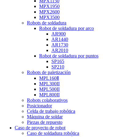
MPX1150
MPX1950
MPX2600
MPX3500
Robots de soldadura
Robot de soldadura por arco
AR900
AR1440
AR1730
AR2010
Robot de soldadura por puntos
SP165
SP210
Robots de paletización
MPL160Ⅱ
MPL300II
MPL500II
MPL800II
Robots colaborativos
Posicionador
Celda de trabajo robótica
Máquina de soldar
Piezas de repuesto
Caso de proyecto de robot
Caso de soldadura robótica