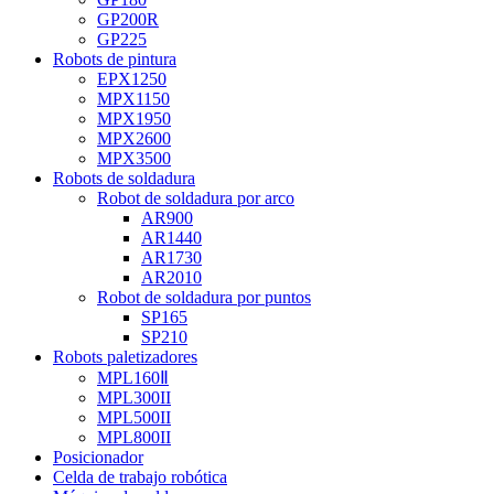
GP200R
GP225
Robots de pintura
EPX1250
MPX1150
MPX1950
MPX2600
MPX3500
Robots de soldadura
Robot de soldadura por arco
AR900
AR1440
AR1730
AR2010
Robot de soldadura por puntos
SP165
SP210
Robots paletizadores
MPL160Ⅱ
MPL300II
MPL500II
MPL800II
Posicionador
Celda de trabajo robótica