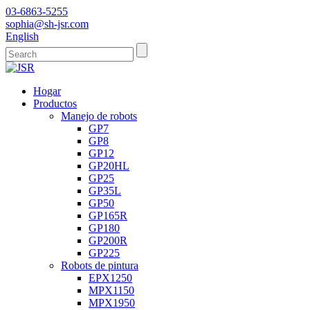
03-6863-5255
sophia@sh-jsr.com
English
Hogar
Productos
Manejo de robots
GP7
GP8
GP12
GP20HL
GP25
GP35L
GP50
GP165R
GP180
GP200R
GP225
Robots de pintura
EPX1250
MPX1150
MPX1950