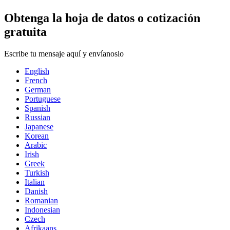
Obtenga la hoja de datos o cotización
gratuita
Escribe tu mensaje aquí y envíanoslo
English
French
German
Portuguese
Spanish
Russian
Japanese
Korean
Arabic
Irish
Greek
Turkish
Italian
Danish
Romanian
Indonesian
Czech
Afrikaans