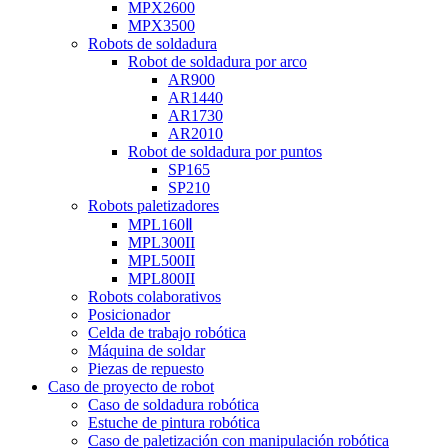
MPX2600
MPX3500
Robots de soldadura
Robot de soldadura por arco
AR900
AR1440
AR1730
AR2010
Robot de soldadura por puntos
SP165
SP210
Robots paletizadores
MPL160Ⅱ
MPL300II
MPL500II
MPL800II
Robots colaborativos
Posicionador
Celda de trabajo robótica
Máquina de soldar
Piezas de repuesto
Caso de proyecto de robot
Caso de soldadura robótica
Estuche de pintura robótica
Caso de paletización con manipulación robótica