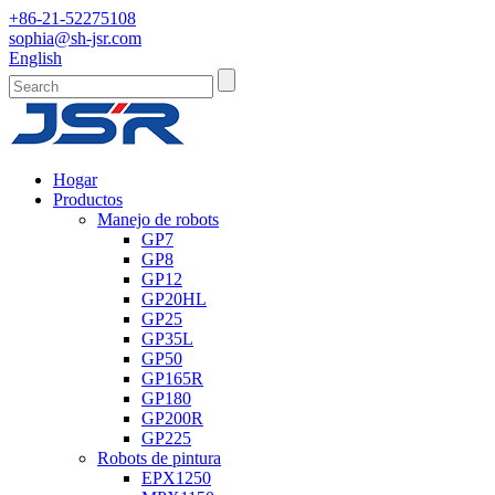
+86-21-52275108
sophia@sh-jsr.com
English
Hogar
Productos
Manejo de robots
GP7
GP8
GP12
GP20HL
GP25
GP35L
GP50
GP165R
GP180
GP200R
GP225
Robots de pintura
EPX1250