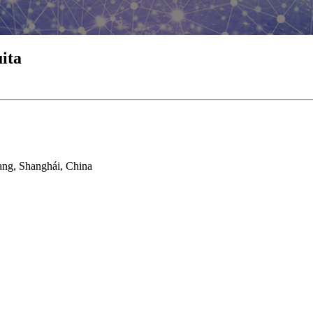
uita
ang, Shanghái, China