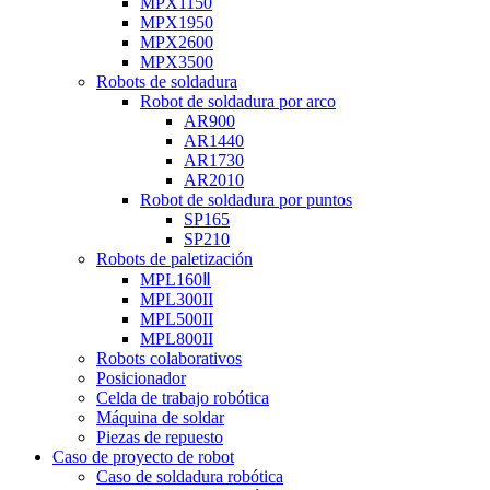
MPX1150
MPX1950
MPX2600
MPX3500
Robots de soldadura
Robot de soldadura por arco
AR900
AR1440
AR1730
AR2010
Robot de soldadura por puntos
SP165
SP210
Robots de paletización
MPL160Ⅱ
MPL300II
MPL500II
MPL800II
Robots colaborativos
Posicionador
Celda de trabajo robótica
Máquina de soldar
Piezas de repuesto
Caso de proyecto de robot
Caso de soldadura robótica