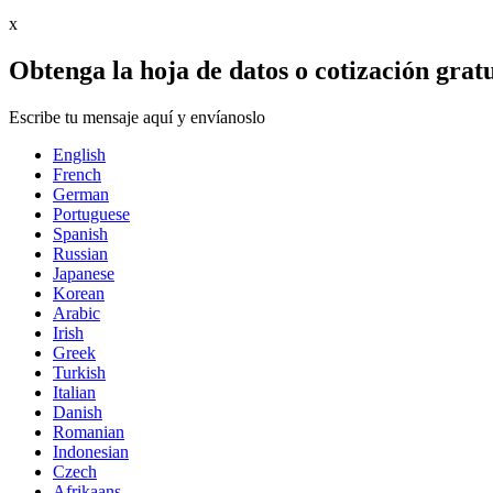
x
Obtenga la hoja de datos o cotización grat
Escribe tu mensaje aquí y envíanoslo
English
French
German
Portuguese
Spanish
Russian
Japanese
Korean
Arabic
Irish
Greek
Turkish
Italian
Danish
Romanian
Indonesian
Czech
Afrikaans