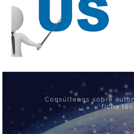
Consúltenos sobre autom
ficha té