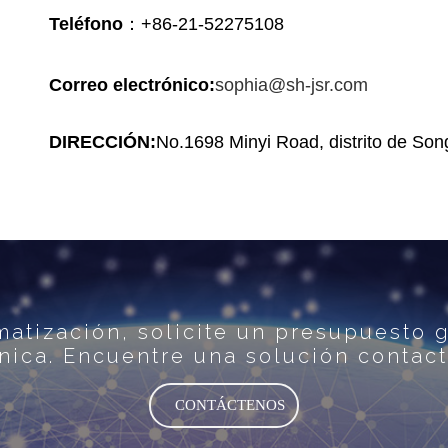
Teléfono
：+86-21-52275108
Correo electrónico:
sophia@sh-jsr.com
DIRECCIÓN:
No.1698 Minyi Road, distrito de Son
atización, solicite un presupuesto gr
cnica. Encuentre una solución contac
CONTÁCTENOS