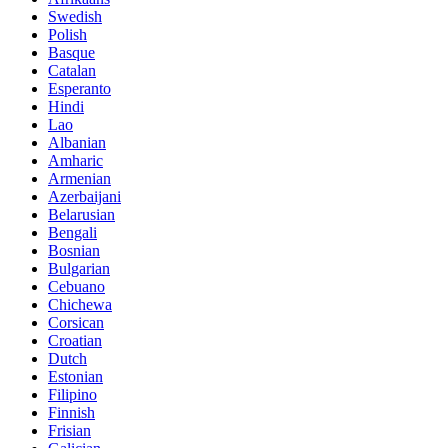
Swedish
Polish
Basque
Catalan
Esperanto
Hindi
Lao
Albanian
Amharic
Armenian
Azerbaijani
Belarusian
Bengali
Bosnian
Bulgarian
Cebuano
Chichewa
Corsican
Croatian
Dutch
Estonian
Filipino
Finnish
Frisian