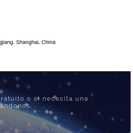
gjiang, Shanghai, China
atuito o si necesita una
tándonos.