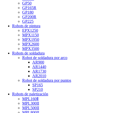
GP50
GP165R
GP180
GP200R
GP225
Robots de pintura
EPX1250
MPX1150
MPX1950
MPX2600
MPX3500
Robots de soldadura
Robot de soldadura por arco
AR900
AR1440
AR1730
AR2010
Robot de soldadura por puntos
SP165
SP210
Robots de paletización
MPL160Ⅱ
MPL300II
MPL500II
MPL800II