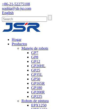
+86-21-52275108
sophia@sh-jsr.com
English
Hogar
Productos
Manejo de robots
GP7
GP8
GP12
GP20HL
GP25
GP35L
GP50
GP165R
GP180
GP200R
GP225
Robots de pintura
EPX1250