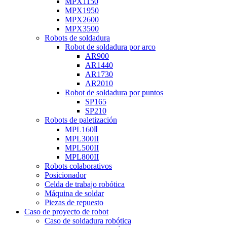
MPX1150
MPX1950
MPX2600
MPX3500
Robots de soldadura
Robot de soldadura por arco
AR900
AR1440
AR1730
AR2010
Robot de soldadura por puntos
SP165
SP210
Robots de paletización
MPL160Ⅱ
MPL300II
MPL500II
MPL800II
Robots colaborativos
Posicionador
Celda de trabajo robótica
Máquina de soldar
Piezas de repuesto
Caso de proyecto de robot
Caso de soldadura robótica